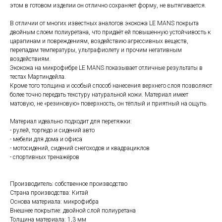
этом в готовом изделии он отлично сохраняет форму, не вытягивается.
В отличии от многих известных аналогов экокожа LE MANS покрыта
двойным слоем полиуретана, что придаёт ей повышенную устойчивость к
царапинам и повреждениям, воздействию агрессивных веществ,
перепадам температуры, ультрафиолету и прочим негативным
воздействиям.
Экокожа на микрофибре LE MANS показывает отличные результаты в
тестах Мартиндейла.
Кроме того толщина и особый способ нанесения верхнего слоя позволяют
более точно передать текстуру натуральной кожи. Материал имеет
матовую, не «резиновую» поверхность, он тёплый и приятный на ощупь.
Материал идеально подходит для перетяжки:
- рулей, торпедо и сидений авто
- мебели для дома и офиса
- мотосидений, сидений снегоходов и квадрациклов
- спортивных тренажёров
Производитель: собственное производство
Страна производства: Китай
Основа материала: микрофибра
Внешнее покрытие: двойной слой полиуретана
Толщина материала: 1,3 мм