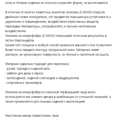
этом в готовом изделии он отлично сохраняет форму, не вытягивается.
В отличии от многих известных аналогов экокожа LE MANS покрыта
двойным слоем полиуретана, что придаёт ей повышенную устойчивость к
царапинам и повреждениям, воздействию агрессивных веществ,
перепадам температуры, ультрафиолету и прочим негативным
воздействиям.
Экокожа на микрофибре LE MANS показывает отличные результаты в
тестах Мартиндейла.
Кроме того толщина и особый способ нанесения верхнего слоя позволяют
более точно передать текстуру натуральной кожи. Материал имеет
матовую, не «резиновую» поверхность, он тёплый и приятный на ощупь.
Материал идеально подходит для перетяжки:
- рулей, торпедо и сидений авто
- мебели для дома и офиса
- мотосидений, сидений снегоходов и квадрациклов
- спортивных тренажёров
Экокожа на микрофибре со сквозной перфорацией чаще всего
используется как элемент декора в комбинации со сплошной экокожей, и
также применяется для пошива сидений с вентиляцией.
Расстояние между отверстиями: 4мм