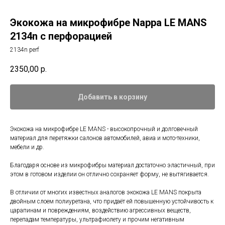
Экокожа на микрофибре Nappa LE MANS
2134n с перфорацией
2134n perf
2350,00
р.
Добавить в корзину
Экокожа на микрофибре LE MANS - высокопрочный и долговечный
материал для перетяжки салонов автомобилей, авиа и мото-техники,
мебели и др.
Благодаря основе из микрофибры материал достаточно эластичный, при
этом в готовом изделии он отлично сохраняет форму, не вытягивается.
В отличии от многих известных аналогов экокожа LE MANS покрыта
двойным слоем полиуретана, что придаёт ей повышенную устойчивость к
царапинам и повреждениям, воздействию агрессивных веществ,
перепадам температуры, ультрафиолету и прочим негативным