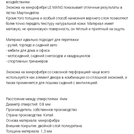
воздействиям.
Экокожа на микрофибре LE MANS показывает отличные результаты в
тестах Мартиндейла.
Кроме того толщина и особый способ нанесения верхнего слоя позволяют
более точно передать текстуру натуральной кожи. Материал имеет
матовую, не «резиновую» поверхность, он тёплый и приятный на ощупь.
Материал идеально подходит для перетяжки:
- рулей, торпедо и сидений авто
- мебели для дома и офиса
- мотосидений, сидений снегоходов и квадрациклов
- спортивных тренажёров
Экокожа на микрофибре со сквозной перфорацией чаще всего
используется как элемент декора в комбинации со сплошной экокожей, и
также применяется для пошива сидений с вентиляцией.
Расстояние между отверстиями: 4мм
Диаметр отверстий: 0.8 мм
Производитель: собственное производство
Страна производства: Китай
Основа материала: микрофибра
Внешнее покрытие: двойной слой полиуретана
Толщина материала: 1,3 мм