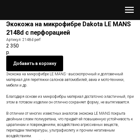
Экокожа на микрофибре Dakota LE MANS
2148d с перфорацией
Артикул:
2148d perf
2 350
р.
Добавить в корзину
Экокожа на микрофибре LE MANS - высокопрочный и долговечный
материал для перетяжки салонов автомобилей, авиа и мото-техники,
мебели и др.
Благодаря основе из микрофибры материал достаточно эластичный, при
этом в готовом изделии он отлично сохраняет форму, не вытягивается.
В отличии от многих известных аналогов экокожа LE MANS покрыта
двойным слоем полиуретана, что придаёт ей повышенную устойчивость к
царапинам и повреждениям, воздействию агрессивных веществ,
перепадам температуры, ультрафиолету и прочим негативным
воздействиям.