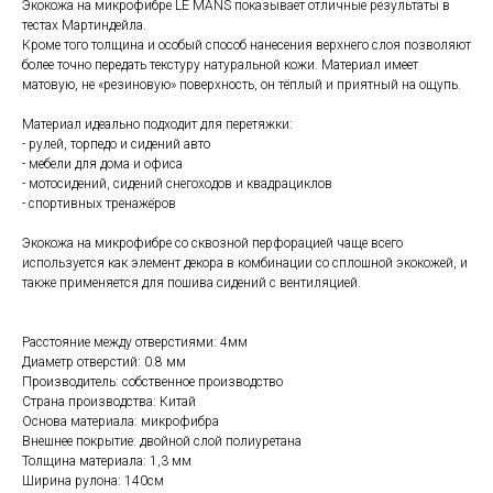
Экокожа на микрофибре LE MANS показывает отличные результаты в
тестах Мартиндейла.
Кроме того толщина и особый способ нанесения верхнего слоя позволяют
более точно передать текстуру натуральной кожи. Материал имеет
матовую, не «резиновую» поверхность, он тёплый и приятный на ощупь.
Материал идеально подходит для перетяжки:
- рулей, торпедо и сидений авто
- мебели для дома и офиса
- мотосидений, сидений снегоходов и квадрациклов
- спортивных тренажёров
Экокожа на микрофибре со сквозной перфорацией чаще всего
используется как элемент декора в комбинации со сплошной экокожей, и
также применяется для пошива сидений с вентиляцией.
Расстояние между отверстиями: 4мм
Диаметр отверстий: 0.8 мм
Производитель: собственное производство
Страна производства: Китай
Основа материала: микрофибра
Внешнее покрытие: двойной слой полиуретана
Толщина материала: 1,3 мм
Ширина рулона: 140см