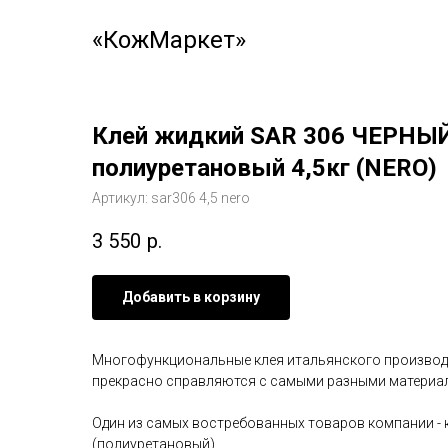
«КожМаркет»
Клей жидкий SAR 306 ЧЕРНЫ
полиуретановый 4,5кг (NERO)
Артикул:
sar306 4,5 nero
3 550
р.
Добавить в корзину
Многофункциональные клея итальянского произво
прекрасно справляются с самыми разными материа
Один из самых востребованных товаров компании - 
(полиуретановый).