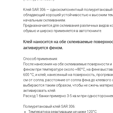
Клей SAR 306 — однокомпонентный полиуретановый 
обладающий хорошей устойчивостью к высоким те
начальным склеиванием.
Предназначается для склеивания различных видов ко
обувью и широко применяется в автотюнинге.
Клей наносится на обе склеиваемые поверхно
активируется феном.
Способ применения:
После нанесения на обе склеиваемые поверхности и 
феном при температуре около +80°С, на фене выстав
600 °С, и клей, нанесенный на поверхность, прогрева
см от сопла; расстояние от сопла фена до клеевого
выбираются таким образом, чтобы не сжечь материа
активировать клей.
Расход 1 банки примерно 3-5 кв.м при односторонн
Полиуретановый клей SAR 306:
Температура реактивации не ниже 120°С