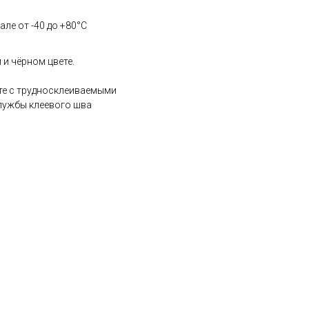
ле от -40 до +80°С
 и чёрном цвете.
оте с трудносклеиваемыми
лужбы клеевого шва