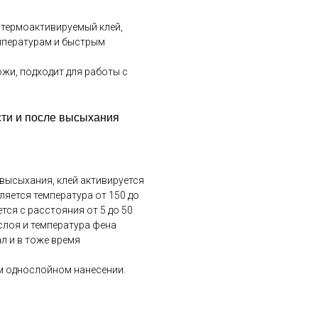
термоактивируемый клей,
мпературам и быстрым
жи, подходит для работы с
сти и после высыхания
высыхания, клей активируется
ляется температура от 150 до
ется с расстояния от 5 до 50
 слоя и температура фена
л и в тоже время
ем однослойном нанесении.