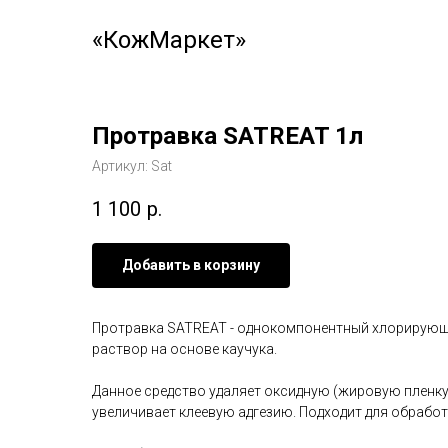
«КожМаркет»
Протравка SATREAT 1л
Артикул:
Sat
1 100
р.
Добавить в корзину
Протравка SATREAT - однокомпонентный хлорирующ
раствор на основе каучука.
Данное средство удаляет оксидную (жировую пленку
увеличивает клеевую адгезию. Подходит для обработ