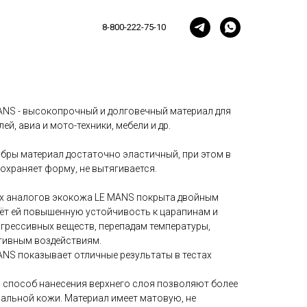
офибре Dakota LE MANS 2134d
8-800-222-75-10
NS - высокопрочный и долговечный материал для
й, авиа и мото-техники, мебели и др.
бры материал достаточно эластичный, при этом в
охраняет форму, не вытягивается.
ых аналогов экокожа LE MANS покрыта двойным
аёт ей повышенную устойчивость к царапинам и
грессивных веществ, перепадам температуры,
тивным воздействиям.
NS показывает отличные результаты в тестах
 способ нанесения верхнего слоя позволяют более
ральной кожи. Материал имеет матовую, не