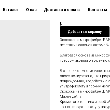
Экокожа на микр
Каталог
О нас
Доставка и оплата
Контакты
Артикул:
2134d
2 250
р.
Добавить в корзину
Экокожа на микрофибре LE MA
перетяжки салонов автомобиле
Благодаря основе из микрофи
готовом изделии он отлично с
В отличии от многих известн
слоем полиуретана, что прид
повреждениям, воздействию а
ультрафиолету и прочим нега
Экокожа на микрофибре LE MA
Мартиндейла.
Кроме того толщина и особый
точно передать текстуру нату