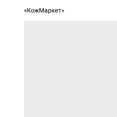
«КожМаркет»