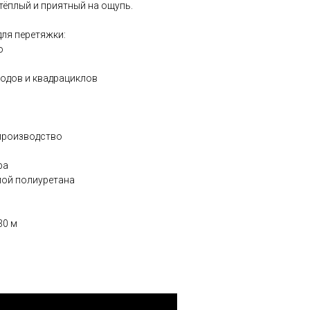
тёплый и приятный на ощупь.
для перетяжки:
о
ходов и квадрациклов
производство
ра
лой полиуретана
30 м