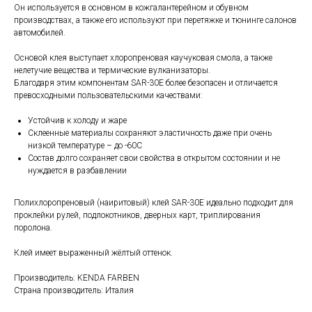
Он используется в основном в кожгалантерейном и обувном
производствах, а также его используют при перетяжке и тюнинге салонов
автомобилей.
Основой клея выступает хлоропреновая каучуковая смола, а также
нелетучие вещества и термические вулканизаторы.
Благодаря этим компонентам SAR-30E более безопасен и отличается
превосходными пользовательскими качествами:
Устойчив к холоду и жаре
Склеенные материалы сохраняют эластичность даже при очень
низкой температуре – до -60С
Состав долго сохраняет свои свойства в открытом состоянии и не
нуждается в разбавлении
Полихлоропреновый (наиритовый) клей SAR-30E идеально подходит для
проклейки рулей, подлокотников, дверных карт, триплирования
поролона.
Клей имеет выраженный жёлтый оттенок.
Производитель: KENDA FARBEN
Страна производитель: Италия